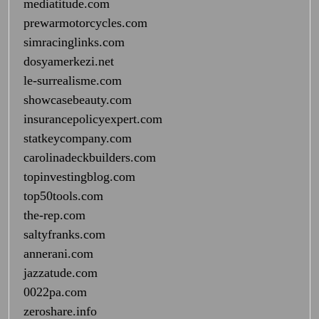
mediatitude.com
prewarmotorcycles.com
simracinglinks.com
dosyamerkezi.net
le-surrealisme.com
showcasebeauty.com
insurancepolicyexpert.com
statkeycompany.com
carolinadeckbuilders.com
topinvestingblog.com
top50tools.com
the-rep.com
saltyfranks.com
annerani.com
jazzatude.com
0022pa.com
zeroshare.info