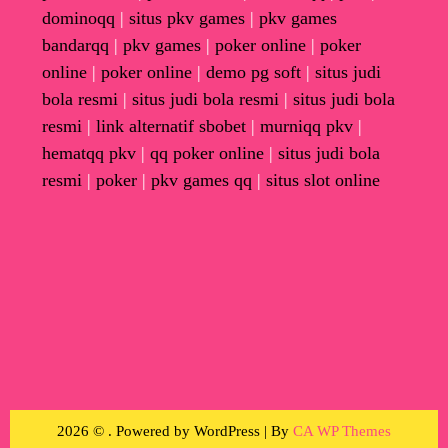
dominoqq
|
situs pkv games
|
pkv games
bandarqq
|
pkv games
|
poker online
|
poker
online
|
poker online
|
demo pg soft
|
situs judi
bola resmi
|
situs judi bola resmi
|
situs judi bola
resmi
|
link alternatif sbobet
|
murniqq pkv
|
hematqq pkv
|
qq poker online
|
situs judi bola
resmi
|
poker
|
pkv games qq
|
situs slot online
2026 © . Powered by WordPress | By
CA WP Themes