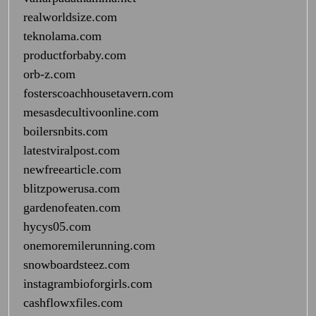
realworldsize.com
teknolama.com
productforbaby.com
orb-z.com
fosterscoachhousetavern.com
mesasdecultivoonline.com
boilersnbits.com
latestviralpost.com
newfreearticle.com
blitzpowerusa.com
gardenofeaten.com
hycys05.com
onemoremilerunning.com
snowboardsteez.com
instagrambioforgirls.com
cashflowxfiles.com