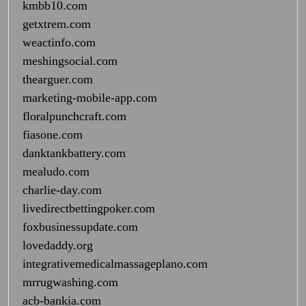
kmbb10.com
getxtrem.com
weactinfo.com
meshingsocial.com
thearguer.com
marketing-mobile-app.com
floralpunchcraft.com
fiasone.com
danktankbattery.com
mealudo.com
charlie-day.com
livedirectbettingpoker.com
foxbusinessupdate.com
lovedaddy.org
integrativemedicalmassageplano.com
mrrugwashing.com
acb-bankia.com