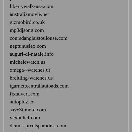
libertywalk-usa.com
australiamovie.net
gizmobird.co.uk
mp3djsong.com
coursdanglaistoulouse.com
neptunuslex.com
auguri-di-natale.info
michelewatch.us
omega--watches.us
breitling-watches.us
tgarnettcentrallautoads.com
fixadvert.com
autopluz.co
save3time-c.com
vexonhcf.com
demos-pixelsparadise.com