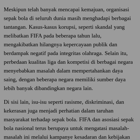
Meskipun telah banyak mencapai kemajuan, organisasi
sepak bola di seluruh dunia masih menghadapi berbagai
tantangan. Kasus-kasus korupsi, seperti skandal yang
melibatkan FIFA pada beberapa tahun lalu,
mengakibatkan hilangnya kepercayaan publik dan
berdampak negatif pada integritas olahraga. Selain itu,
perbedaan kualitas liga dan kompetisi di berbagai negara
menyebabkan masalah dalam mempertahankan daya
saing, dengan beberapa negara memiliki sumber daya
lebih banyak dibandingkan negara lain.
Di sisi lain, isu-isu seperti rasisme, diskriminasi, dan
kekerasan juga menjadi perhatian dalam taruhan
masyarakat terhadap sepak bola. FIFA dan asosiasi sepak
bola nasional terus berupaya untuk mengatasi masalah-
masalah ini melalui kampanye kesadaran dan kebijakan