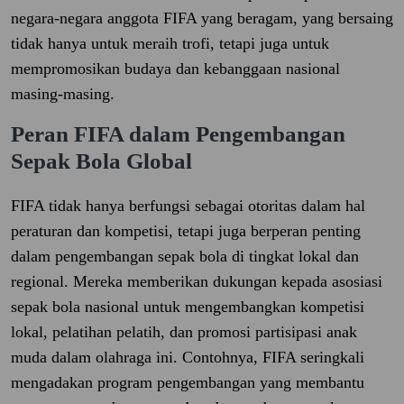
negara-negara anggota FIFA yang beragam, yang bersaing
tidak hanya untuk meraih trofi, tetapi juga untuk
mempromosikan budaya dan kebanggaan nasional
masing-masing.
Peran FIFA dalam Pengembangan
Sepak Bola Global
FIFA tidak hanya berfungsi sebagai otoritas dalam hal
peraturan dan kompetisi, tetapi juga berperan penting
dalam pengembangan sepak bola di tingkat lokal dan
regional. Mereka memberikan dukungan kepada asosiasi
sepak bola nasional untuk mengembangkan kompetisi
lokal, pelatihan pelatih, dan promosi partisipasi anak
muda dalam olahraga ini. Contohnya, FIFA seringkali
mengadakan program pengembangan yang membantu