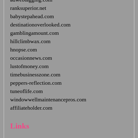
ranksuperior.net
babystepahead.com
destinationoverlooked.com
gamblingamount.com
hillclimbwax.com
hnopse.com
occasionnews.com
lustofmoney.com
timebusinesszone.com
peppers-reflection.com
tuneoflife.com
windowwellmaintenancepros.com
affiliateholder.com
Links