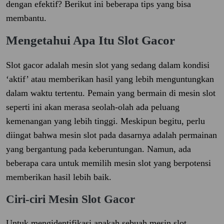
dengan efektif? Berikut ini beberapa tips yang bisa
membantu.
Mengetahui Apa Itu Slot Gacor
Slot gacor adalah mesin slot yang sedang dalam kondisi
‘aktif’ atau memberikan hasil yang lebih menguntungkan
dalam waktu tertentu. Pemain yang bermain di mesin slot
seperti ini akan merasa seolah-olah ada peluang
kemenangan yang lebih tinggi. Meskipun begitu, perlu
diingat bahwa mesin slot pada dasarnya adalah permainan
yang bergantung pada keberuntungan. Namun, ada
beberapa cara untuk memilih mesin slot yang berpotensi
memberikan hasil lebih baik.
Ciri-ciri Mesin Slot Gacor
Untuk mengidentifikasi apakah sebuah mesin slot