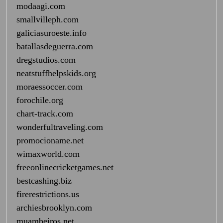
modaagi.com
smallvilleph.com
galiciasuroeste.info
batallasdeguerra.com
dregstudios.com
neatstuffhelpskids.org
moraessoccer.com
forochile.org
chart-track.com
wonderfultraveling.com
promocioname.net
wimaxworld.com
freeonlinecricketgames.net
bestcashing.biz
firerestrictions.us
archiesbrooklyn.com
muambeiros.net