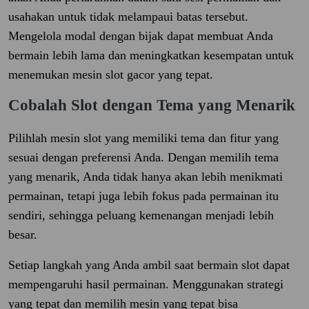
usahakan untuk tidak melampaui batas tersebut.
Mengelola modal dengan bijak dapat membuat Anda
bermain lebih lama dan meningkatkan kesempatan untuk
menemukan mesin slot gacor yang tepat.
Cobalah Slot dengan Tema yang Menarik
Pilihlah mesin slot yang memiliki tema dan fitur yang
sesuai dengan preferensi Anda. Dengan memilih tema
yang menarik, Anda tidak hanya akan lebih menikmati
permainan, tetapi juga lebih fokus pada permainan itu
sendiri, sehingga peluang kemenangan menjadi lebih
besar.
Setiap langkah yang Anda ambil saat bermain slot dapat
mempengaruhi hasil permainan. Menggunakan strategi
yang tepat dan memilih mesin yang tepat bisa