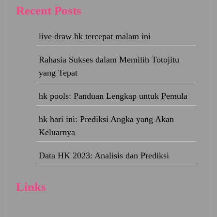
Recent Posts
live draw hk tercepat malam ini
Rahasia Sukses dalam Memilih Totojitu
yang Tepat
hk pools: Panduan Lengkap untuk Pemula
hk hari ini: Prediksi Angka yang Akan
Keluarnya
Data HK 2023: Analisis dan Prediksi
Links