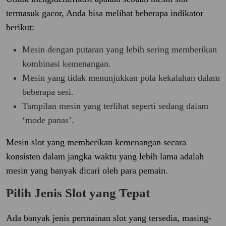
termasuk gacor, Anda bisa melihat beberapa indikator
berikut:
Mesin dengan putaran yang lebih sering memberikan
kombinasi kemenangan.
Mesin yang tidak menunjukkan pola kekalahan dalam
beberapa sesi.
Tampilan mesin yang terlihat seperti sedang dalam
‘mode panas’.
Mesin slot yang memberikan kemenangan secara
konsisten dalam jangka waktu yang lebih lama adalah
mesin yang banyak dicari oleh para pemain.
Pilih Jenis Slot yang Tepat
Ada banyak jenis permainan slot yang tersedia, masing-