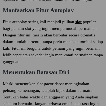
Manfaatkan Fitur Autoplay
Fitur autoplay sering kali menjadi pilihan
slot
populer
bagi pemain slot yang ingin mempermudah permainan.
Dengan fitur ini, mesin akan berputar secara otomatis
dalam jumlah tertentu, tanpa perlu menekan tombol setiap
kali. Fitur ini berguna untuk pemain yang ingin bermain
lebih cepat atau sekadar ingin menikmati permainan tanpa
gangguan.
Menentukan Batasan Diri
Meski menemukan slot gacor dapat meningkatkan
peluang kemenangan, tetaplah bijak dalam bermain.
Tentukan batas waktu dan anggaran yang Anda siapkan
sebelum bermain. Jangan terbawa emosi atau rasa ingin