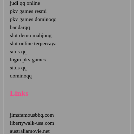
judi qq online
pkv games resmi
pkv games dominoqq
bandarqq
slot demo mahjong
slot online terpercaya
situs qq
login pkv games
situs qq
dominoqq
Links
jimsfamousbbq.com
libertywalk-usa.com
australiamovie.net