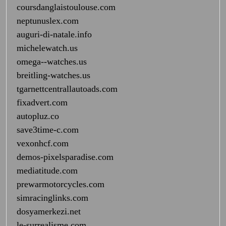
coursdanglaistoulouse.com
neptunuslex.com
auguri-di-natale.info
michelewatch.us
omega--watches.us
breitling-watches.us
tgarnettcentrallautoads.com
fixadvert.com
autopluz.co
save3time-c.com
vexonhcf.com
demos-pixelsparadise.com
mediatitude.com
prewarmotorcycles.com
simracinglinks.com
dosyamerkezi.net
le-surrealisme.com