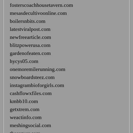
fosterscoachhousetavern.com
mesasdecultivoonline.com
boilersnbits.com
latestviralpost.com
newfreearticle.com
blitzpowerusa.com
gardenofeaten.com
hycys05.com
onemoremilerunning.com
snowboardsteez.com
instagrambioforgirls.com
cashflowxfiles.com
kmbb10.com
getxtrem.com
weactinfo.com
meshingsocial.com