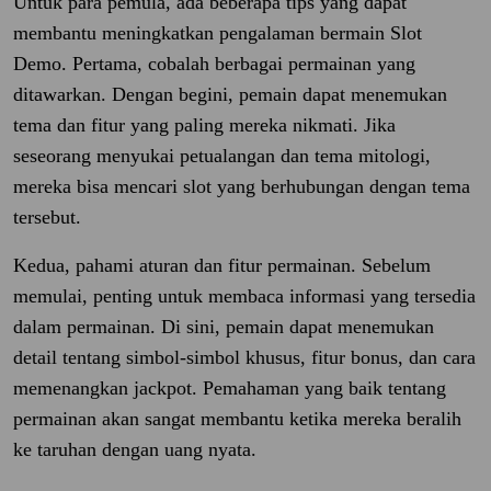
Untuk para pemula, ada beberapa tips yang dapat
membantu meningkatkan pengalaman bermain Slot
Demo. Pertama, cobalah berbagai permainan yang
ditawarkan. Dengan begini, pemain dapat menemukan
tema dan fitur yang paling mereka nikmati. Jika
seseorang menyukai petualangan dan tema mitologi,
mereka bisa mencari slot yang berhubungan dengan tema
tersebut.
Kedua, pahami aturan dan fitur permainan. Sebelum
memulai, penting untuk membaca informasi yang tersedia
dalam permainan. Di sini, pemain dapat menemukan
detail tentang simbol-simbol khusus, fitur bonus, dan cara
memenangkan jackpot. Pemahaman yang baik tentang
permainan akan sangat membantu ketika mereka beralih
ke taruhan dengan uang nyata.