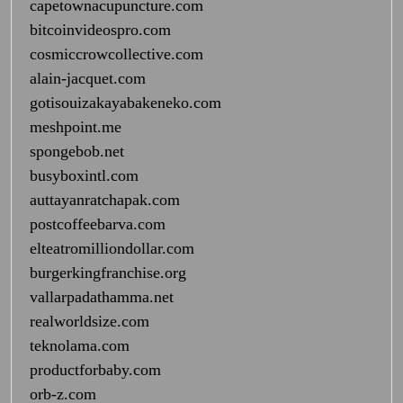
capetownacupuncture.com
bitcoinvideospro.com
cosmiccrowcollective.com
alain-jacquet.com
gotisouizakayabakeneko.com
meshpoint.me
spongebob.net
busyboxintl.com
auttayanratchapak.com
postcoffeebarva.com
elteatromilliondollar.com
burgerkingfranchise.org
vallarpadathamma.net
realworldsize.com
teknolama.com
productforbaby.com
orb-z.com