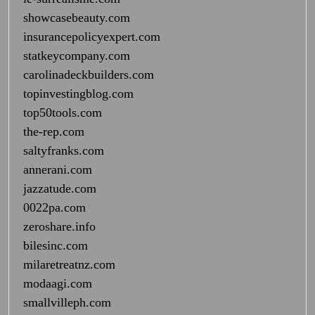
showcasebeauty.com
insurancepolicyexpert.com
statkeycompany.com
carolinadeckbuilders.com
topinvestingblog.com
top50tools.com
the-rep.com
saltyfranks.com
annerani.com
jazzatude.com
0022pa.com
zeroshare.info
bilesinc.com
milaretreatnz.com
modaagi.com
smallvilleph.com