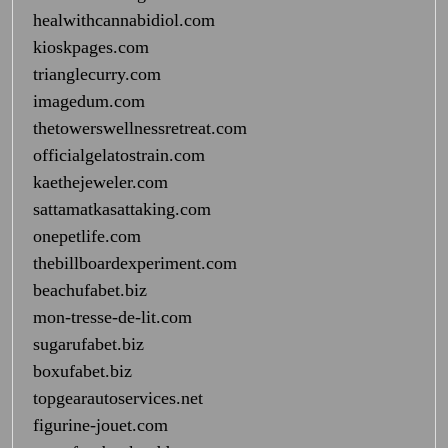
healwithcannabidiol.com
kioskpages.com
trianglecurry.com
imagedum.com
thetowerswellnessretreat.com
officialgelatostrain.com
kaethejeweler.com
sattamatkasattaking.com
onepetlife.com
thebillboardexperiment.com
beachufabet.biz
mon-tresse-de-lit.com
sugarufabet.biz
boxufabet.biz
topgearautoservices.net
figurine-jouet.com