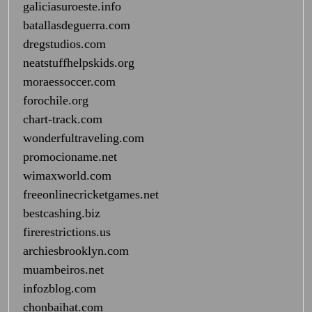
galiciasuroeste.info
batallasdeguerra.com
dregstudios.com
neatstuffhelpskids.org
moraessoccer.com
forochile.org
chart-track.com
wonderfultraveling.com
promocioname.net
wimaxworld.com
freeonlinecricketgames.net
bestcashing.biz
firerestrictions.us
archiesbrooklyn.com
muambeiros.net
infozblog.com
chonbaihat.com