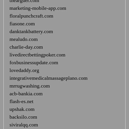
thearguer.com
marketing-mobile-app.com
floralpunchcraft.com
fiasone.com
danktankbattery.com
mealudo.com
charlie-day.com
livedirectbettingpoker.com
foxbusinessupdate.com
lovedaddy.org
integrativemedicalmassageplano.com
mrrugwashing.com
acb-bankia.com
flash-es.net
upshak.com
backsilo.com
siviralqq.com