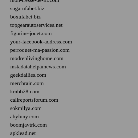
mon-tresse-de-lit.com
sugarufabet.biz
boxufabet.biz
topgearautoservices.net
figurine-jouet.com
your-facebook-address.com
perroquet-ma-passion.com
modrenlivinghome.com
instadatahelpainews.com
geekdailies.com
merchrain.com
kmbb28.com
callreportsforum.com
sokmilya.com
abyluny.com
boomjavtrk.com
apklead.net