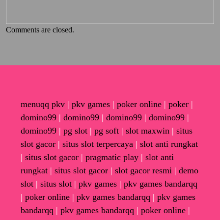
Comments are closed.
menuqq pkv
|
pkv games
|
poker online
|
poker
|
domino99
|
domino99
|
domino99
|
domino99
|
domino99
|
pg slot
|
pg soft
|
slot maxwin
|
situs
slot gacor
|
situs slot terpercaya
|
slot anti rungkat
|
situs slot gacor
|
pragmatic play
|
slot anti
rungkat
|
situs slot gacor
|
slot gacor resmi
|
demo
slot
|
situs slot
|
pkv games
|
pkv games bandarqq
|
poker online
|
pkv games bandarqq
|
pkv games
bandarqq
|
pkv games bandarqq
|
poker online
|