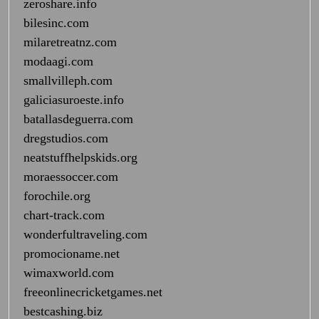
zeroshare.info
bilesinc.com
milaretreatnz.com
modaagi.com
smallvilleph.com
galiciasuroeste.info
batallasdeguerra.com
dregstudios.com
neatstuffhelpskids.org
moraessoccer.com
forochile.org
chart-track.com
wonderfultraveling.com
promocioname.net
wimaxworld.com
freeonlinecricketgames.net
bestcashing.biz