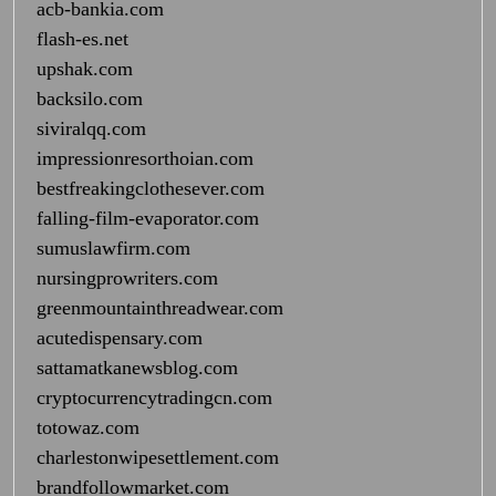
acb-bankia.com
flash-es.net
upshak.com
backsilo.com
siviralqq.com
impressionresorthoian.com
bestfreakingclothesever.com
falling-film-evaporator.com
sumuslawfirm.com
nursingprowriters.com
greenmountainthreadwear.com
acutedispensary.com
sattamatkanewsblog.com
cryptocurrencytradingcn.com
totowaz.com
charlestonwipesettlement.com
brandfollowmarket.com