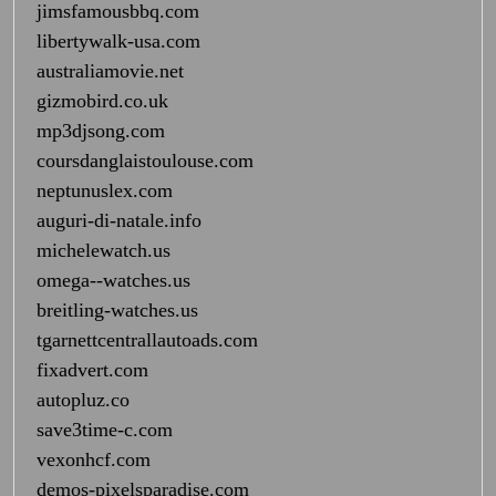
jimsfamousbbq.com
libertywalk-usa.com
australiamovie.net
gizmobird.co.uk
mp3djsong.com
coursdanglaistoulouse.com
neptunuslex.com
auguri-di-natale.info
michelewatch.us
omega--watches.us
breitling-watches.us
tgarnettcentrallautoads.com
fixadvert.com
autopluz.co
save3time-c.com
vexonhcf.com
demos-pixelsparadise.com