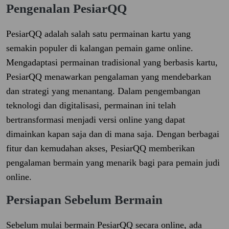
Pengenalan PesiarQQ
PesiarQQ adalah salah satu permainan kartu yang
semakin populer di kalangan pemain game online.
Mengadaptasi permainan tradisional yang berbasis kartu,
PesiarQQ menawarkan pengalaman yang mendebarkan
dan strategi yang menantang. Dalam pengembangan
teknologi dan digitalisasi, permainan ini telah
bertransformasi menjadi versi online yang dapat
dimainkan kapan saja dan di mana saja. Dengan berbagai
fitur dan kemudahan akses, PesiarQQ memberikan
pengalaman bermain yang menarik bagi para pemain judi
online.
Persiapan Sebelum Bermain
Sebelum mulai bermain PesiarQQ secara online, ada