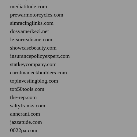
mediatitude.com
prewarmotorcycles.com
simracinglinks.com
dosyamerkezi.net
le-surrealisme.com
showcasebeauty.com
insurancepolicyexpert.com
statkeycompany.com
carolinadeckbuilders.com
topinvestingblog.com
top50tools.com
the-rep.com
saltyfranks.com
annerani.com
jazzatude.com
0022pa.com