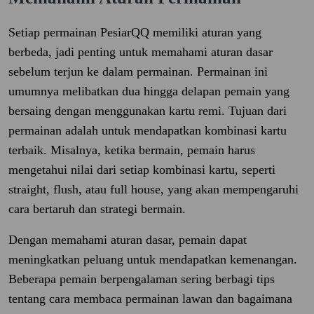
Setiap permainan PesiarQQ memiliki aturan yang
berbeda, jadi penting untuk memahami aturan dasar
sebelum terjun ke dalam permainan. Permainan ini
umumnya melibatkan dua hingga delapan pemain yang
bersaing dengan menggunakan kartu remi. Tujuan dari
permainan adalah untuk mendapatkan kombinasi kartu
terbaik. Misalnya, ketika bermain, pemain harus
mengetahui nilai dari setiap kombinasi kartu, seperti
straight, flush, atau full house, yang akan mempengaruhi
cara bertaruh dan strategi bermain.
Dengan memahami aturan dasar, pemain dapat
meningkatkan peluang untuk mendapatkan kemenangan.
Beberapa pemain berpengalaman sering berbagi tips
tentang cara membaca permainan lawan dan bagaimana