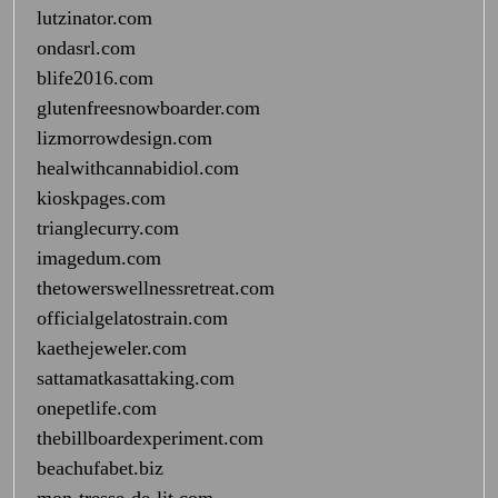
lutzinator.com
ondasrl.com
blife2016.com
glutenfreesnowboarder.com
lizmorrowdesign.com
healwithcannabidiol.com
kioskpages.com
trianglecurry.com
imagedum.com
thetowerswellnessretreat.com
officialgelatostrain.com
kaethejeweler.com
sattamatkasattaking.com
onepetlife.com
thebillboardexperiment.com
beachufabet.biz