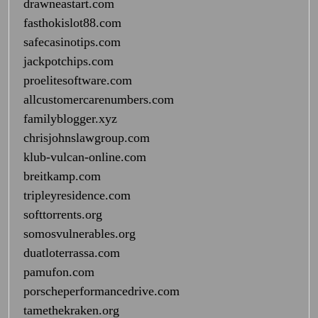
drawneastart.com
fasthokislot88.com
safecasinotips.com
jackpotchips.com
proelitesoftware.com
allcustomercarenumbers.com
familyblogger.xyz
chrisjohnslawgroup.com
klub-vulcan-online.com
breitkamp.com
tripleyresidence.com
softtorrents.org
somosvulnerables.org
duatloterrassa.com
pamufon.com
porscheperformancedrive.com
tamethekraken.org