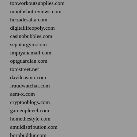
topworkoutsupplies.com
mouthshutreviews.com
hirzadesalta.com
digitallifeopoly.com
casinobubbles.com
seputargym.com
impiyanamall.com
optguardian.com
totostreet.net
davilcasino.com
fraudwatchai.com
aem-x.com
cryptooblogs.com
gameuplevel.com
homethestyle.com
amuldistribution.com
borobuddur.com