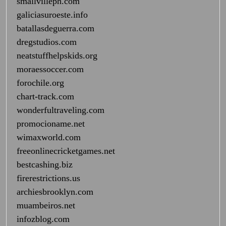
smallvilleph.com
galiciasuroeste.info
batallasdeguerra.com
dregstudios.com
neatstuffhelpskids.org
moraessoccer.com
forochile.org
chart-track.com
wonderfultraveling.com
promocioname.net
wimaxworld.com
freeonlinecricketgames.net
bestcashing.biz
firerestrictions.us
archiesbrooklyn.com
muambeiros.net
infozblog.com