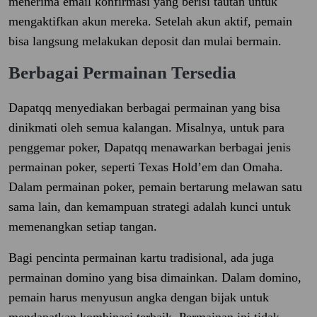
menerima email konfirmasi yang berisi tautan untuk
mengaktifkan akun mereka. Setelah akun aktif, pemain
bisa langsung melakukan deposit dan mulai bermain.
Berbagai Permainan Tersedia
Dapatqq menyediakan berbagai permainan yang bisa
dinikmati oleh semua kalangan. Misalnya, untuk para
penggemar poker, Dapatqq menawarkan berbagai jenis
permainan poker, seperti Texas Hold’em dan Omaha.
Dalam permainan poker, pemain bertarung melawan satu
sama lain, dan kemampuan strategi adalah kunci untuk
memenangkan setiap tangan.
Bagi pencinta permainan kartu tradisional, ada juga
permainan domino yang bisa dimainkan. Dalam domino,
pemain harus menyusun angka dengan bijak untuk