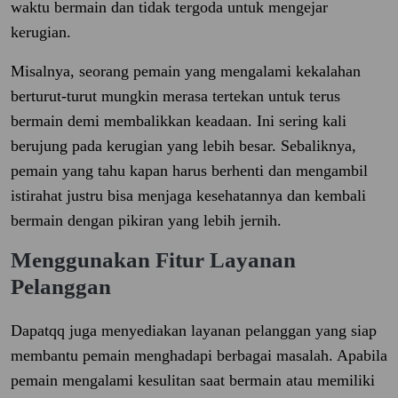
waktu bermain dan tidak tergoda untuk mengejar
kerugian.
Misalnya, seorang pemain yang mengalami kekalahan
berturut-turut mungkin merasa tertekan untuk terus
bermain demi membalikkan keadaan. Ini sering kali
berujung pada kerugian yang lebih besar. Sebaliknya,
pemain yang tahu kapan harus berhenti dan mengambil
istirahat justru bisa menjaga kesehatannya dan kembali
bermain dengan pikiran yang lebih jernih.
Menggunakan Fitur Layanan
Pelanggan
Dapatqq juga menyediakan layanan pelanggan yang siap
membantu pemain menghadapi berbagai masalah. Apabila
pemain mengalami kesulitan saat bermain atau memiliki