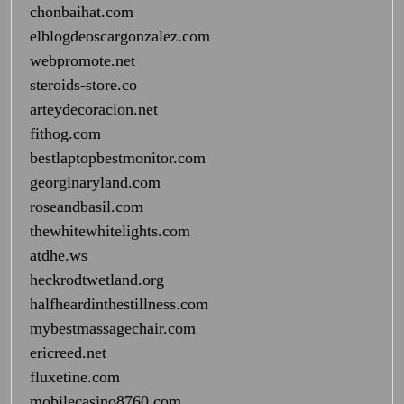
chonbaihat.com
elblogdeoscargonzalez.com
webpromote.net
steroids-store.co
arteydecoracion.net
fithog.com
bestlaptopbestmonitor.com
georginaryland.com
roseandbasil.com
thewhitewhitelights.com
atdhe.ws
heckrodtwetland.org
halfheardinthestillness.com
mybestmassagechair.com
ericreed.net
fluxetine.com
mobilecasino8760.com