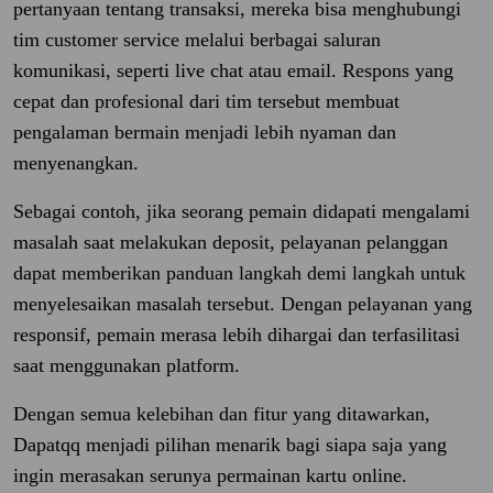
pertanyaan tentang transaksi, mereka bisa menghubungi
tim customer service melalui berbagai saluran
komunikasi, seperti live chat atau email. Respons yang
cepat dan profesional dari tim tersebut membuat
pengalaman bermain menjadi lebih nyaman dan
menyenangkan.
Sebagai contoh, jika seorang pemain didapati mengalami
masalah saat melakukan deposit, pelayanan pelanggan
dapat memberikan panduan langkah demi langkah untuk
menyelesaikan masalah tersebut. Dengan pelayanan yang
responsif, pemain merasa lebih dihargai dan terfasilitasi
saat menggunakan platform.
Dengan semua kelebihan dan fitur yang ditawarkan,
Dapatqq menjadi pilihan menarik bagi siapa saja yang
ingin merasakan serunya permainan kartu online.