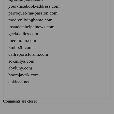
your-facebook-address.com
perroquet-ma-passion.com
modrenlivinghome.com
instadatahelpainews.com
geekdailies.com
merchrain.com
kmbb28.com
callreportsforum.com
sokmilya.com
abyluny.com
boomjavtrk.com
apklead.net
Comments are closed.