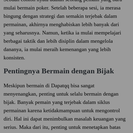
mulai bermain poker. Setelah beberapa sesi, ia merasa
bingung dengan strategi dan semakin terjebak dalam
permainan, akhirnya menghabiskan lebih banyak dari
yang seharusnya. Namun, ketika ia mulai mempelajari
berbagai taktik dan lebih disiplin dalam mengelola
dananya, ia mulai meraih kemenangan yang lebih
konsisten.
Pentingnya Bermain dengan Bijak
Meskipun bermain di Dapatqq bisa sangat
menyenangkan, penting untuk selalu bermain dengan
bijak. Banyak pemain yang terjebak dalam siklus
permainan karena ketidakmampuan untuk mengontrol
diri. Hal ini dapat menimbulkan masalah keuangan yang
serius. Maka dari itu, penting untuk menetapkan batas