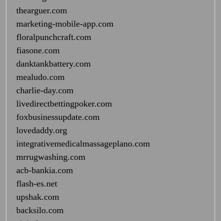
thearguer.com
marketing-mobile-app.com
floralpunchcraft.com
fiasone.com
danktankbattery.com
mealudo.com
charlie-day.com
livedirectbettingpoker.com
foxbusinessupdate.com
lovedaddy.org
integrativemedicalmassageplano.com
mrrugwashing.com
acb-bankia.com
flash-es.net
upshak.com
backsilo.com