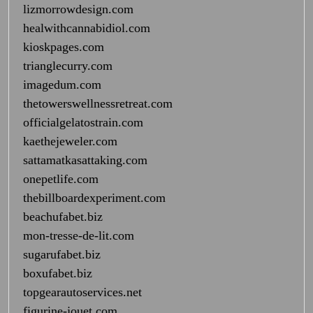
lizmorrowdesign.com
healwithcannabidiol.com
kioskpages.com
trianglecurry.com
imagedum.com
thetowerswellnessretreat.com
officialgelatostrain.com
kaethejeweler.com
sattamatkasattaking.com
onepetlife.com
thebillboardexperiment.com
beachufabet.biz
mon-tresse-de-lit.com
sugarufabet.biz
boxufabet.biz
topgearautoservices.net
figurine-jouet.com