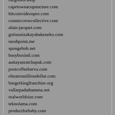
capetownacupuncture.com
bitcoinvideospro.com
cosmiccrowcollective.com
alain-jacquet.com
gotisouizakayabakeneko.com
meshpoint.me
spongebob.net
busyboxintl.com
auttayanratchapak.com
postcoffeebarva.com
elteatromilliondollar.com
burgerkingfranchise.org
vallarpadathamma.net
realworldsize.com
teknolama.com
productforbaby.com