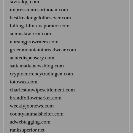
siviralqq.com
impressionresorthoian.com
bestfreakingclothesever.com
falling-film-evaporator.com
sumuslawfirm.com
nursingprowriters.com
greenmountainthreadwear.com
acutedispensary.com
sattamatkanewsblog.com
cryptocurrencytradingcn.com
totowaz.com
charlestonwipesettlement.com
brandfollowmarket.com
weeklyjobnews.com
countyanimalshelter.com
adwebtagging.com
ranksuperior.net