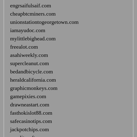
engrsaifulsaif.com
cheapbtcminers.com
unionstationtogeorgetown.com
iamayudoc.com
mylittlebighead.com
freealot.com
asahiweekly.com
supercleanut.com
bedandbicycle.com
heraldcalifornia.com
graphicmonkeys.com
gamepixies.com
drawneastart.com
fasthokislot88.com
safecasinotips.com
jackpotchips.com