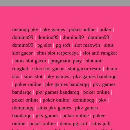
menuqq pkv
|
pkv games
|
poker online
|
poker
|
domino99
|
domino99
|
domino99
|
domino99
|
domino99
|
pg slot
|
pg soft
|
slot maxwin
|
situs
slot gacor
|
situs slot terpercaya
|
slot anti rungkat
|
situs slot gacor
|
pragmatic play
|
slot anti
rungkat
|
situs slot gacor
|
slot gacor resmi
|
demo
slot
|
situs slot
|
pkv games
|
pkv games bandarqq
|
poker online
|
pkv games bandarqq
|
pkv games
bandarqq
|
pkv games bandarqq
|
poker online
|
poker online
|
poker online
|
dominoqq
|
pkv
|
dominoqq
|
situs pkv games
|
pkv games
bandarqq
|
pkv games
|
poker online
|
poker
online
|
poker online
|
demo pg soft
|
situs judi