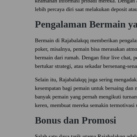
keamanan informasi pribadi mereka. Dengan
lebih percaya diri saat melakukan deposit at
Pengalaman Bermain yan
Bermain di Rajabalakqq memberikan pengalam
poker, misalnya, pemain bisa merasakan atm
bermain dari rumah. Dengan fitur live chat, 
bertukar strategi, atau sekadar bersenang-se
Selain itu, Rajabalakqq juga sering mengada
kesempatan bagi pemain untuk bersaing dan
banyak pemain yang pernah mengikuti turna
keren, membuat mereka semakin termotivasi un
Bonus dan Promosi
Salah satu daya tarik utama Rajabalakqq ada