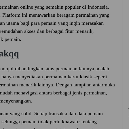
ermainan online yang semakin populer di Indonesia,
u. Platform ini menawarkan beragam permainan yang
ihan utama bagi para pemain yang ingin merasakan
 kemudahan akses dan berbagai fitur menarik,
ak pemain.
lakqq
onjol dibandingkan situs permainan lainnya adalah
ak hanya menyediakan permainan kartu klasik seperti
ermainan menarik lainnya. Dengan tampilan antarmuka
udah menavigasi antara berbagai jenis permainan,
 menyenangkan.
an yang solid. Setiap transaksi dan data pemain
, sehingga pemain tidak perlu khawatir tentang