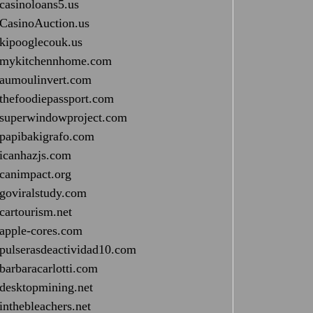
casinoloans5.us
CasinoAuction.us
kipooglecouk.us
mykitchennhome.com
aumoulinvert.com
thefoodiepassport.com
superwindowproject.com
papibakigrafo.com
icanhazjs.com
canimpact.org
goviralstudy.com
cartourism.net
apple-cores.com
pulserasdeactividad10.com
barbaracarlotti.com
desktopmining.net
inthebleachers.net