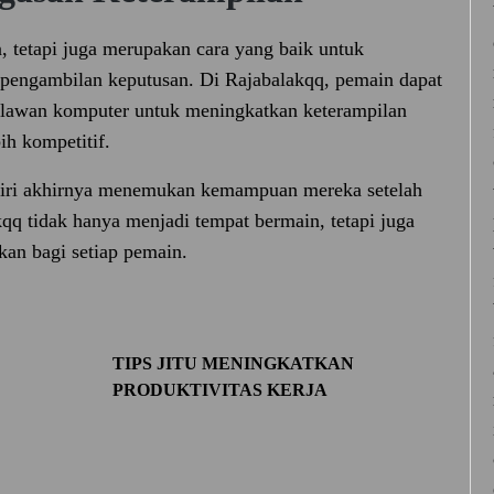
, tetapi juga merupakan cara yang baik untuk
n pengambilan keputusan. Di Rajabalakqq, pemain dapat
elawan komputer untuk meningkatkan keterampilan
ih kompetitif.
diri akhirnya menemukan kemampuan mereka setelah
akqq tidak hanya menjadi tempat bermain, tetapi juga
an bagi setiap pemain.
TIPS JITU MENINGKATKAN
PRODUKTIVITAS KERJA