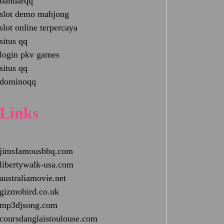
bandarqq
slot demo mahjong
slot online terpercaya
situs qq
login pkv games
situs qq
dominoqq
Links
jimsfamousbbq.com
libertywalk-usa.com
australiamovie.net
gizmobird.co.uk
mp3djsong.com
coursdanglaistoulouse.com