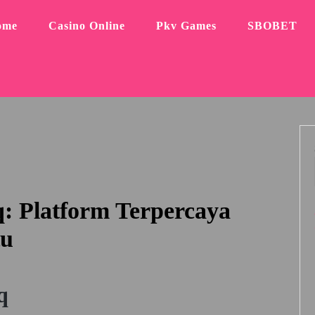
ome
Casino Online
Pkv Games
SBOBET
: Platform Terpercaya
tu
q