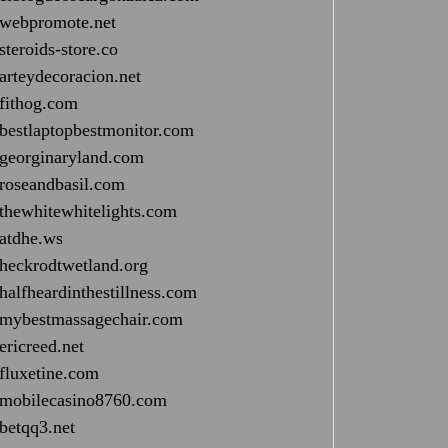
webpromote.net
steroids-store.co
arteydecoracion.net
fithog.com
bestlaptopbestmonitor.com
georginaryland.com
roseandbasil.com
thewhitewhitelights.com
atdhe.ws
heckrodtwetland.org
halfheardinthestillness.com
mybestmassagechair.com
ericreed.net
fluxetine.com
mobilecasino8760.com
betqq3.net