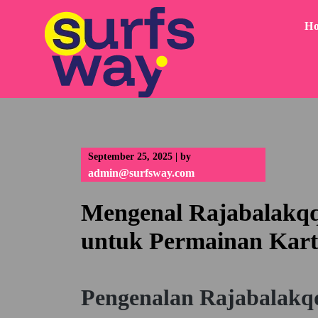
Skip
to
H
content
September 25, 2025
|
by
admin@surfsway.com
Mengenal Rajabalakqq
untuk Permainan Kar
Pengenalan Rajabalakq