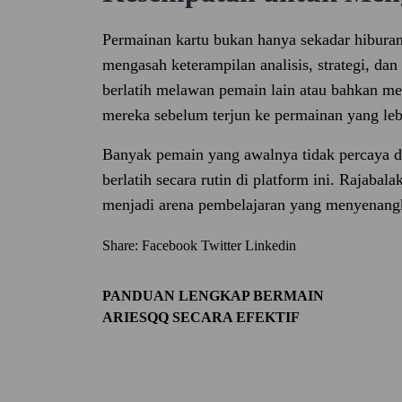
Permainan kartu bukan hanya sekadar hiburan
mengasah keterampilan analisis, strategi, da
berlatih melawan pemain lain atau bahkan m
mereka sebelum terjun ke permainan yang leb
Banyak pemain yang awalnya tidak percaya 
berlatih secara rutin di platform ini. Rajabal
menjadi arena pembelajaran yang menyenangk
Share:
Facebook
Twitter
Linkedin
PANDUAN LENGKAP BERMAIN
ARIESQQ SECARA EFEKTIF