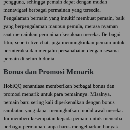
pengguna, sehingga pemain dapat dengan mudah
menavigasi berbagai permainan yang tersedia.
Pengalaman bermain yang intuitif membuat pemain, baik
yang berpengalaman maupun pemula, merasa nyaman
saat memainkan permainan kesukaan mereka. Berbagai
fitur, seperti live chat, juga memungkinkan pemain untuk
berinteraksi dan menjalin persahabatan dengan sesama
pemain di seluruh dunia.
Bonus dan Promosi Menarik
HobiQQ senantiasa memberikan berbagai bonus dan
promosi menarik untuk para pemainnya. Misalnya,
pemain baru sering kali diperkenalkan dengan bonus
sambutan yang dapat meningkatkan modal awal mereka.
Ini memberi kesempatan kepada pemain untuk mencoba
berbagai permainan tanpa harus mengeluarkan banyak