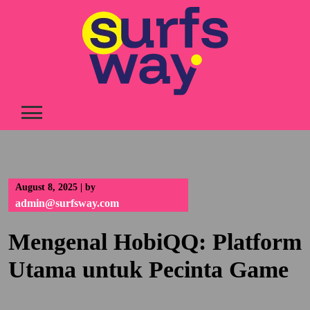
Skip
to
content
August 8, 2025
|
by
admin@surfsway.com
Mengenal HobiQQ: Platform
Utama untuk Pecinta Game