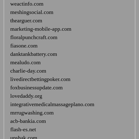
weactinfo.com
meshingsocial.com
thearguer.com
marketing-mobile-app.com
floralpunchcraft.com
fiasone.com
danktankbattery.com
mealudo.com
charlie-day.com
livedirectbettingpoker.com
foxbusinessupdate.com
lovedaddy.org
integrativemedicalmassageplano.com
mrrugwashing.com
acb-bankia.com
flash-es.net
upshak.com