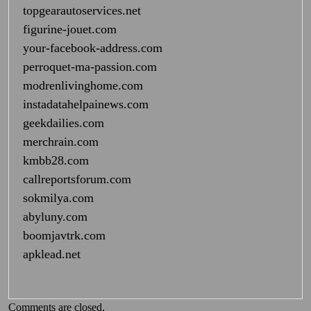
topgearautoservices.net
figurine-jouet.com
your-facebook-address.com
perroquet-ma-passion.com
modrenlivinghome.com
instadatahelpainews.com
geekdailies.com
merchrain.com
kmbb28.com
callreportsforum.com
sokmilya.com
abyluny.com
boomjavtrk.com
apklead.net
Comments are closed.