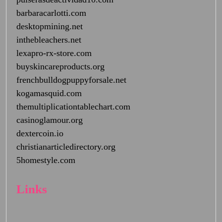
barbaracarlotti.com
desktopmining.net
inthebleachers.net
lexapro-rx-store.com
buyskincareproducts.org
frenchbulldogpuppyforsale.net
kogamasquid.com
themultiplicationtablechart.com
casinoglamour.org
dextercoin.io
christianarticledirectory.org
5homestyle.com
Links