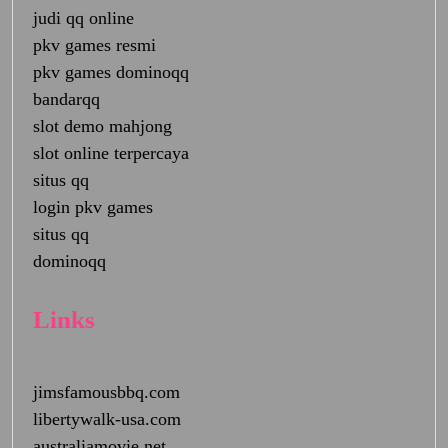
judi qq online
pkv games resmi
pkv games dominoqq
bandarqq
slot demo mahjong
slot online terpercaya
situs qq
login pkv games
situs qq
dominoqq
Links
jimsfamousbbq.com
libertywalk-usa.com
australiamovie.net