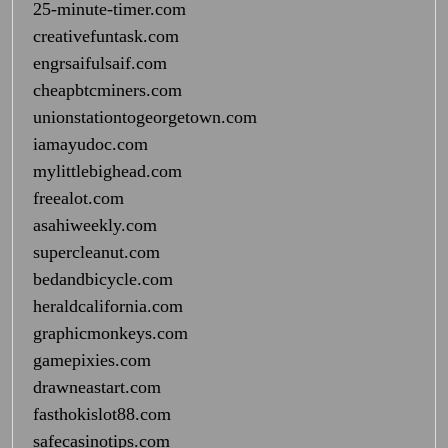
25-minute-timer.com
creativefuntask.com
engrsaifulsaif.com
cheapbtcminers.com
unionstationtogeorgetown.com
iamayudoc.com
mylittlebighead.com
freealot.com
asahiweekly.com
supercleanut.com
bedandbicycle.com
heraldcalifornia.com
graphicmonkeys.com
gamepixies.com
drawneastart.com
fasthokislot88.com
safecasinotips.com