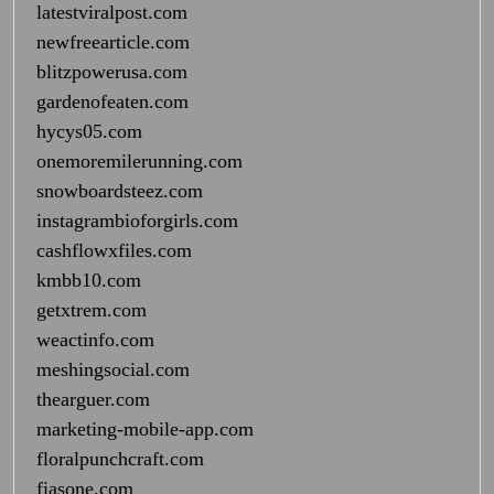
latestviralpost.com
newfreearticle.com
blitzpowerusa.com
gardenofeaten.com
hycys05.com
onemoremilerunning.com
snowboardsteez.com
instagrambioforgirls.com
cashflowxfiles.com
kmbb10.com
getxtrem.com
weactinfo.com
meshingsocial.com
thearguer.com
marketing-mobile-app.com
floralpunchcraft.com
fiasone.com