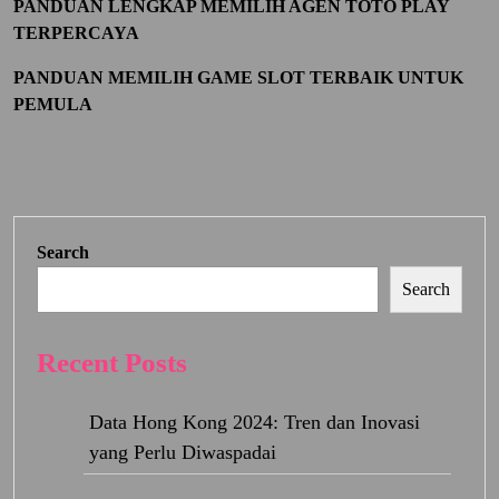
PANDUAN LENGKAP MEMILIH AGEN TOTO PLAY
TERPERCAYA
PANDUAN MEMILIH GAME SLOT TERBAIK UNTUK
PEMULA
Search
Search
Recent Posts
Data Hong Kong 2024: Tren dan Inovasi
yang Perlu Diwaspadai