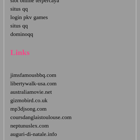
slot online terpercaya
situs qq
login pkv games
situs qq
dominoqq
Links
jimsfamousbbq.com
libertywalk-usa.com
australiamovie.net
gizmobird.co.uk
mp3djsong.com
coursdanglaistoulouse.com
neptunuslex.com
auguri-di-natale.info