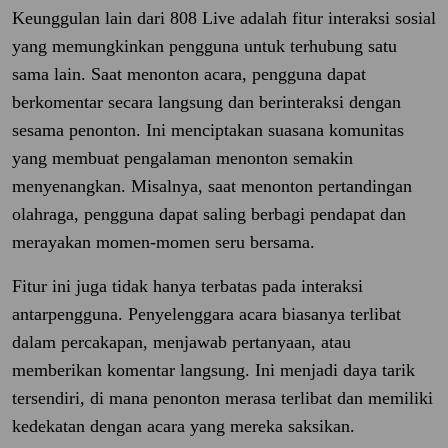
Keunggulan lain dari 808 Live adalah fitur interaksi sosial
yang memungkinkan pengguna untuk terhubung satu
sama lain. Saat menonton acara, pengguna dapat
berkomentar secara langsung dan berinteraksi dengan
sesama penonton. Ini menciptakan suasana komunitas
yang membuat pengalaman menonton semakin
menyenangkan. Misalnya, saat menonton pertandingan
olahraga, pengguna dapat saling berbagi pendapat dan
merayakan momen-momen seru bersama.
Fitur ini juga tidak hanya terbatas pada interaksi
antarpengguna. Penyelenggara acara biasanya terlibat
dalam percakapan, menjawab pertanyaan, atau
memberikan komentar langsung. Ini menjadi daya tarik
tersendiri, di mana penonton merasa terlibat dan memiliki
kedekatan dengan acara yang mereka saksikan.