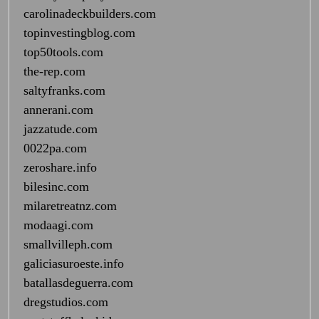
carolinadeckbuilders.com
topinvestingblog.com
top50tools.com
the-rep.com
saltyfranks.com
annerani.com
jazzatude.com
0022pa.com
zeroshare.info
bilesinc.com
milaretreatnz.com
modaagi.com
smallvilleph.com
galiciasuroeste.info
batallasdeguerra.com
dregstudios.com