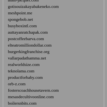
alain-jacquet.com
gotisouizakayabakeneko.com
meshpoint.me
spongebob.net
busyboxintl.com
auttayanratchapak.com
postcoffeebarva.com
elteatromilliondollar.com
burgerkingfranchise.org
vallarpadathamma.net
realworldsize.com
teknolama.com
productforbaby.com
orb-z.com
fosterscoachhousetavern.com
mesasdecultivoonline.com
boilersnbits.com