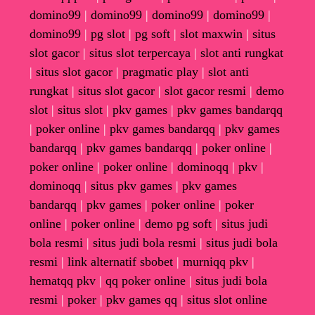
domino99
|
domino99
|
domino99
|
domino99
|
domino99
|
pg slot
|
pg soft
|
slot maxwin
|
situs
slot gacor
|
situs slot terpercaya
|
slot anti rungkat
|
situs slot gacor
|
pragmatic play
|
slot anti
rungkat
|
situs slot gacor
|
slot gacor resmi
|
demo
slot
|
situs slot
|
pkv games
|
pkv games bandarqq
|
poker online
|
pkv games bandarqq
|
pkv games
bandarqq
|
pkv games bandarqq
|
poker online
|
poker online
|
poker online
|
dominoqq
|
pkv
|
dominoqq
|
situs pkv games
|
pkv games
bandarqq
|
pkv games
|
poker online
|
poker
online
|
poker online
|
demo pg soft
|
situs judi
bola resmi
|
situs judi bola resmi
|
situs judi bola
resmi
|
link alternatif sbobet
|
murniqq pkv
|
hematqq pkv
|
qq poker online
|
situs judi bola
resmi
|
poker
|
pkv games qq
|
situs slot online