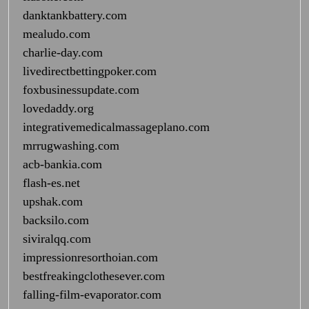
danktankbattery.com
mealudo.com
charlie-day.com
livedirectbettingpoker.com
foxbusinessupdate.com
lovedaddy.org
integrativemedicalmassageplano.com
mrrugwashing.com
acb-bankia.com
flash-es.net
upshak.com
backsilo.com
siviralqq.com
impressionresorthoian.com
bestfreakingclothesever.com
falling-film-evaporator.com