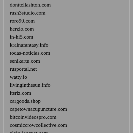
donttellashton.com
rush3studio.com
roro90.com
herzio.com
in-hi5.com
krainafantasy.info
todas-noticias.com
senikartu.com
rusportal.net
watty.io
livinginthesun.info
itsriz.com
cargoods.shop
capetownacupuncture.com
bitcoinvideospro.com
cosmiccrowcollective.com