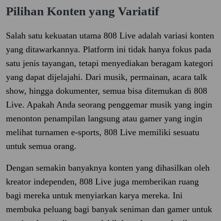
Pilihan Konten yang Variatif
Salah satu kekuatan utama 808 Live adalah variasi konten
yang ditawarkannya. Platform ini tidak hanya fokus pada
satu jenis tayangan, tetapi menyediakan beragam kategori
yang dapat dijelajahi. Dari musik, permainan, acara talk
show, hingga dokumenter, semua bisa ditemukan di 808
Live. Apakah Anda seorang penggemar musik yang ingin
menonton penampilan langsung atau gamer yang ingin
melihat turnamen e-sports, 808 Live memiliki sesuatu
untuk semua orang.
Dengan semakin banyaknya konten yang dihasilkan oleh
kreator independen, 808 Live juga memberikan ruang
bagi mereka untuk menyiarkan karya mereka. Ini
membuka peluang bagi banyak seniman dan gamer untuk