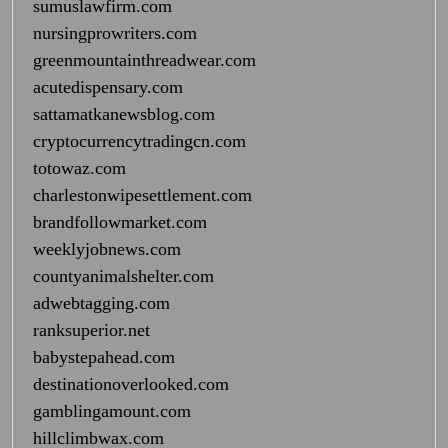
sumuslawfirm.com
nursingprowriters.com
greenmountainthreadwear.com
acutedispensary.com
sattamatkanewsblog.com
cryptocurrencytradingcn.com
totowaz.com
charlestonwipesettlement.com
brandfollowmarket.com
weeklyjobnews.com
countyanimalshelter.com
adwebtagging.com
ranksuperior.net
babystepahead.com
destinationoverlooked.com
gamblingamount.com
hillclimbwax.com