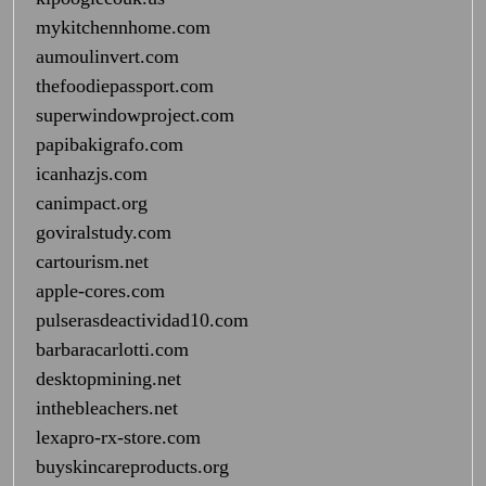
mykitchennhome.com
aumoulinvert.com
thefoodiepassport.com
superwindowproject.com
papibakigrafo.com
icanhazjs.com
canimpact.org
goviralstudy.com
cartourism.net
apple-cores.com
pulserasdeactividad10.com
barbaracarlotti.com
desktopmining.net
inthebleachers.net
lexapro-rx-store.com
buyskincareproducts.org