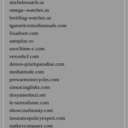
michelewatch.us
omega--watches.us
breitling-watches.us
tgarnettcentrallautoads.com
fixadvert.com
autopluz.co
save3time-c.com
vexonhcf.com
demos-pixelsparadise.com
mediatitude.com
prewarmotorcycles.com
simracinglinks.com
dosyamerkezi.net
le-surrealisme.com
showcasebeauty.com
insurancepolicyexpert.com
statkeycompany.com