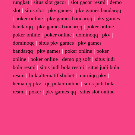
rungkat
|
situs slot gacor
|
slot gacor resmi
|
demo
slot
|
situs slot
|
pkv games
|
pkv games bandarqq
|
poker online
|
pkv games bandarqq
|
pkv games
bandarqq
|
pkv games bandarqq
|
poker online
|
poker online
|
poker online
|
dominoqq
|
pkv
|
dominoqq
|
situs pkv games
|
pkv games
bandarqq
|
pkv games
|
poker online
|
poker
online
|
poker online
|
demo pg soft
|
situs judi
bola resmi
|
situs judi bola resmi
|
situs judi bola
resmi
|
link alternatif sbobet
|
murniqq pkv
|
hematqq pkv
|
qq poker online
|
situs judi bola
resmi
|
poker
|
pkv games qq
|
situs slot online