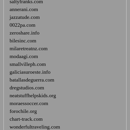
saltyfranks.com
annerani.com
jazzatude.com
0022pa.com
zeroshare.info
bilesinc.com
milaretreatnz.com
modaagi.com
smallvilleph.com
galiciasuroeste.info
batallasdeguerra.com
dregstudios.com
neatstuffhelpskids.org
moraessoccer.com
forochile.org
chart-track.com
wonderfultraveling.com