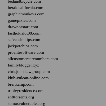
bedandbicycle.com
heraldcalifornia.com
graphicmonkeys.com
gamepixies.com
drawneastart.com
fasthokislot88.com
safecasinotips.com
jackpotchips.com
proelitesoftware.com
allcustomercarenumbers.com
familyblogger.xyz
chrisjohnslawgroup.com
klub-vulcan-online.com
breitkamp.com
tripleyresidence.com
softtorrents.org
somosvulnerables.org