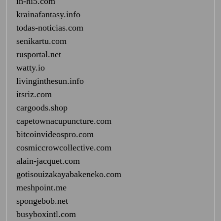
in-hi5.com
krainafantasy.info
todas-noticias.com
senikartu.com
rusportal.net
watty.io
livinginthesun.info
itsriz.com
cargoods.shop
capetownacupuncture.com
bitcoinvideospro.com
cosmiccrowcollective.com
alain-jacquet.com
gotisouizakayabakeneko.com
meshpoint.me
spongebob.net
busyboxintl.com