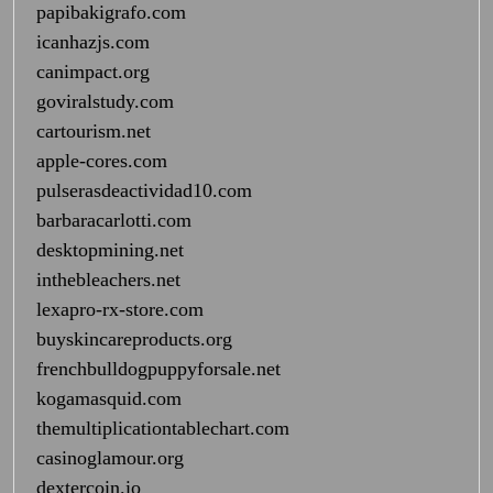
papibakigrafo.com
icanhazjs.com
canimpact.org
goviralstudy.com
cartourism.net
apple-cores.com
pulserasdeactividad10.com
barbaracarlotti.com
desktopmining.net
inthebleachers.net
lexapro-rx-store.com
buyskincareproducts.org
frenchbulldogpuppyforsale.net
kogamasquid.com
themultiplicationtablechart.com
casinoglamour.org
dextercoin.io