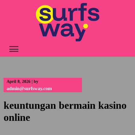
Skip
to
content
April 8, 2026
|
by
admin@surfsway.com
keuntungan bermain kasino
online