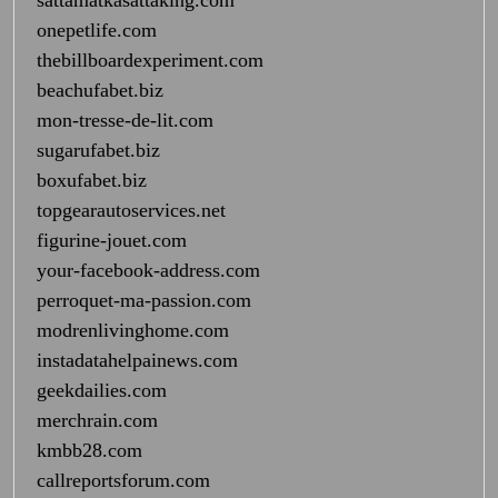
sattamatkasattaking.com
onepetlife.com
thebillboardexperiment.com
beachufabet.biz
mon-tresse-de-lit.com
sugarufabet.biz
boxufabet.biz
topgearautoservices.net
figurine-jouet.com
your-facebook-address.com
perroquet-ma-passion.com
modrenlivinghome.com
instadatahelpainews.com
geekdailies.com
merchrain.com
kmbb28.com
callreportsforum.com