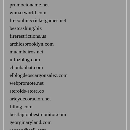
promocioname.net
wimaxworld.com
freeonlinecricketgames.net
bestcashing.biz
firerestrictions.us
archiesbrooklyn.com
muambeiros.net
infozblog.com
chonbaihat.com
elblogdeoscargonzalez.com
webpromote.net
steroids-store.co
arteydecoracion.net
fithog.com
bestlaptopbestmonitor.com
georginaryland.com