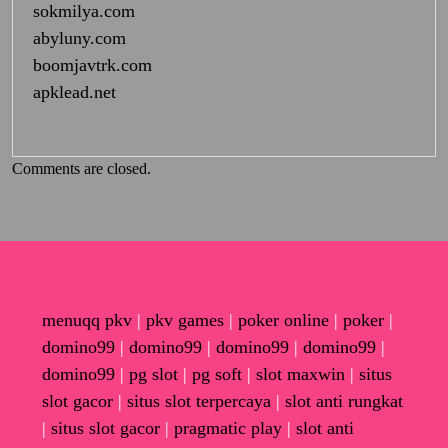
sokmilya.com
abyluny.com
boomjavtrk.com
apklead.net
Comments are closed.
menuqq pkv
|
pkv games
|
poker online
|
poker
|
domino99
|
domino99
|
domino99
|
domino99
|
domino99
|
pg slot
|
pg soft
|
slot maxwin
|
situs
slot gacor
|
situs slot terpercaya
|
slot anti rungkat
|
situs slot gacor
|
pragmatic play
|
slot anti