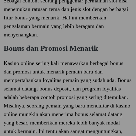
Sebagai contoh, seorang penggemar permainan slot bisa
menemukan ratusan tema dan jenis slot dengan berbagai
fitur bonus yang menarik. Hal ini memberikan
pengalaman bermain yang lebih beragam dan
menyenangkan.
Bonus dan Promosi Menarik
Kasino online sering kali menawarkan berbagai bonus
dan promosi untuk menarik pemain baru dan
mempertahankan loyalitas pemain yang sudah ada. Bonus
selamat datang, bonus deposit, dan program loyalitas
adalah beberapa contoh promosi yang sering ditemukan.
Misalnya, seorang pemain yang baru mendaftar di kasino
online mungkin akan menerima bonus selamat datang
yang besar, memberikan mereka lebih banyak modal
untuk bermain. Ini tentu akan sangat menguntungkan,