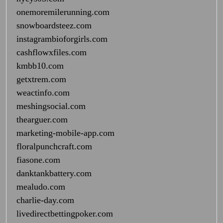
onemoremilerunning.com
snowboardsteez.com
instagrambioforgirls.com
cashflowxfiles.com
kmbb10.com
getxtrem.com
weactinfo.com
meshingsocial.com
thearguer.com
marketing-mobile-app.com
floralpunchcraft.com
fiasone.com
danktankbattery.com
mealudo.com
charlie-day.com
livedirectbettingpoker.com