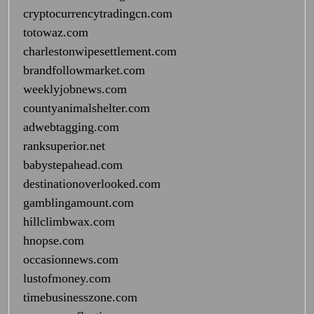
cryptocurrencytradingcn.com
totowaz.com
charlestonwipesettlement.com
brandfollowmarket.com
weeklyjobnews.com
countyanimalshelter.com
adwebtagging.com
ranksuperior.net
babystepahead.com
destinationoverlooked.com
gamblingamount.com
hillclimbwax.com
hnopse.com
occasionnews.com
lustofmoney.com
timebusinesszone.com