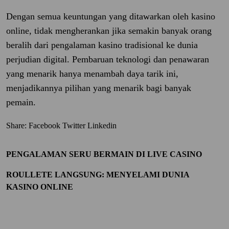
Dengan semua keuntungan yang ditawarkan oleh kasino
online, tidak mengherankan jika semakin banyak orang
beralih dari pengalaman kasino tradisional ke dunia
perjudian digital. Pembaruan teknologi dan penawaran
yang menarik hanya menambah daya tarik ini,
menjadikannya pilihan yang menarik bagi banyak
pemain.
Share:
Facebook
Twitter
Linkedin
PENGALAMAN SERU BERMAIN DI LIVE CASINO
ROULLETE LANGSUNG: MENYELAMI DUNIA
KASINO ONLINE