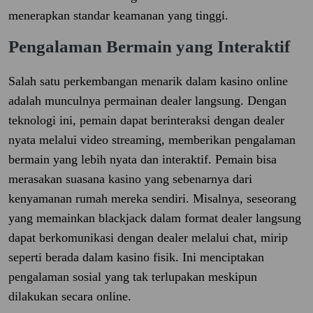
menerapkan standar keamanan yang tinggi.
Pengalaman Bermain yang Interaktif
Salah satu perkembangan menarik dalam kasino online
adalah munculnya permainan dealer langsung. Dengan
teknologi ini, pemain dapat berinteraksi dengan dealer
nyata melalui video streaming, memberikan pengalaman
bermain yang lebih nyata dan interaktif. Pemain bisa
merasakan suasana kasino yang sebenarnya dari
kenyamanan rumah mereka sendiri. Misalnya, seseorang
yang memainkan blackjack dalam format dealer langsung
dapat berkomunikasi dengan dealer melalui chat, mirip
seperti berada dalam kasino fisik. Ini menciptakan
pengalaman sosial yang tak terlupakan meskipun
dilakukan secara online.