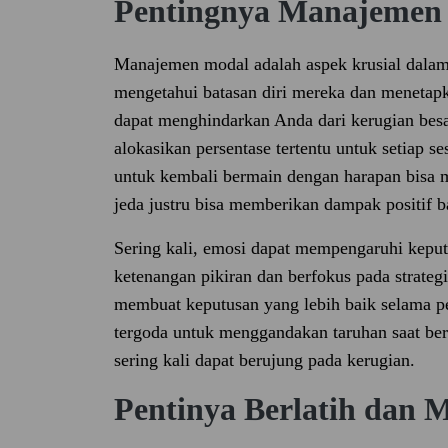
Pentingnya Manajemen
Manajemen modal adalah aspek krusial dalam
mengetahui batasan diri mereka dan menetapk
dapat menghindarkan Anda dari kerugian besa
alokasikan persentase tertentu untuk setiap s
untuk kembali bermain dengan harapan bisa
jeda justru bisa memberikan dampak positif 
Sering kali, emosi dapat mempengaruhi kepu
ketenangan pikiran dan berfokus pada strate
membuat keputusan yang lebih baik selama pe
tergoda untuk menggandakan taruhan saat bera
sering kali dapat berujung pada kerugian.
Pentinya Berlatih dan 