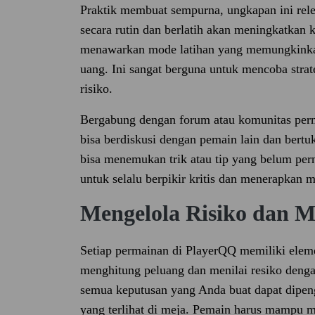
Praktik membuat sempurna, ungkapan ini rel
secara rutin dan berlatih akan meningkatkan k
menawarkan mode latihan yang memungkinkan
uang. Ini sangat berguna untuk mencoba stra
risiko.
Bergabung dengan forum atau komunitas pe
bisa berdiskusi dengan pemain lain dan bert
bisa menemukan trik atau tip yang belum pe
untuk selalu berpikir kritis dan menerapkan
Mengelola Risiko dan M
Setiap permainan di PlayerQQ memiliki elem
menghitung peluang dan menilai resiko denga
semua keputusan yang Anda buat dapat dipeng
yang terlihat di meja. Pemain harus mampu 