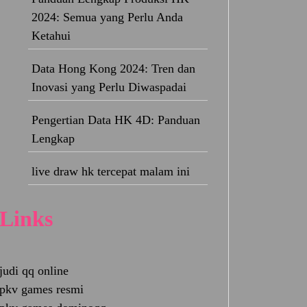
2024: Semua yang Perlu Anda
Ketahui
Data Hong Kong 2024: Tren dan
Inovasi yang Perlu Diwaspadai
Pengertian Data HK 4D: Panduan
Lengkap
live draw hk tercepat malam ini
Links
judi qq online
pkv games resmi