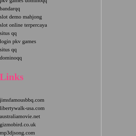
pkv games dominoqq
bandarqq
slot demo mahjong
slot online terpercaya
situs qq
login pkv games
situs qq
dominoqq
Links
jimsfamousbbq.com
libertywalk-usa.com
australiamovie.net
gizmobird.co.uk
mp3djsong.com