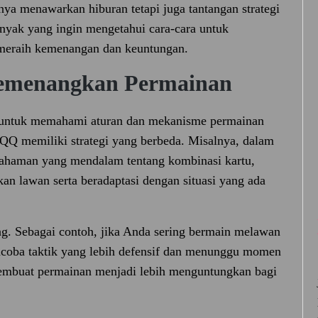
anya menawarkan hiburan tetapi juga tantangan strategi
nyak yang ingin mengetahui cara-cara untuk
eraih kemenangan dan keuntungan.
Memenangkan Permainan
g untuk memahami aturan dan mekanisme permainan
rQQ memiliki strategi yang berbeda. Misalnya, dalam
mahaman yang mendalam tentang kombinasi kartu,
an lawan serta beradaptasi dengan situasi yang ada
g. Sebagai contoh, jika Anda sering bermain melawan
ncoba taktik yang lebih defensif dan menunggu momen
membuat permainan menjadi lebih menguntungkan bagi