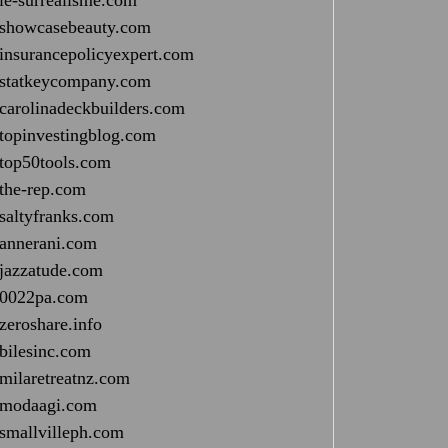
le-surrealisme.com
showcasebeauty.com
insurancepolicyexpert.com
statkeycompany.com
carolinadeckbuilders.com
topinvestingblog.com
top50tools.com
the-rep.com
saltyfranks.com
annerani.com
jazzatude.com
0022pa.com
zeroshare.info
bilesinc.com
milaretreatnz.com
modaagi.com
smallvilleph.com