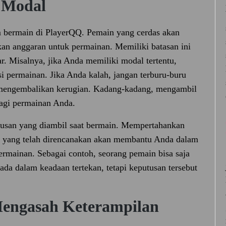
 Modal
 bermain di PlayerQQ. Pemain yang cerdas akan
an anggaran untuk permainan. Memiliki batasan ini
r. Misalnya, jika Anda memiliki modal tertentu,
esi permainan. Jika Anda kalah, jangan terburu-buru
 mengembalikan kerugian. Kadang-kadang, mengambil
bagi permainan Anda.
tusan yang diambil saat bermain. Mempertahankan
gi yang telah direncanakan akan membantu Anda dalam
rmainan. Sebagai contoh, seorang pemain bisa saja
da dalam keadaan tertekan, tetapi keputusan tersebut
Mengasah Keterampilan